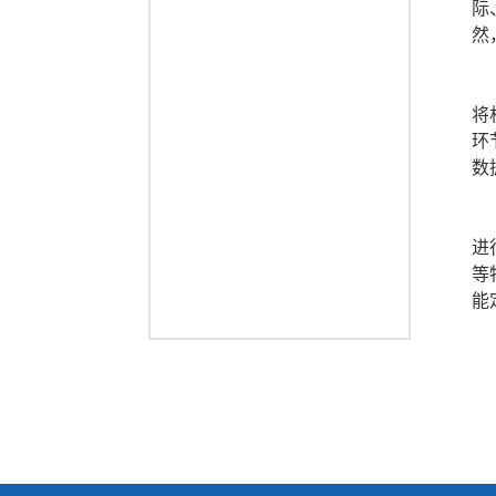
际
然
将
环
数
进
等
能