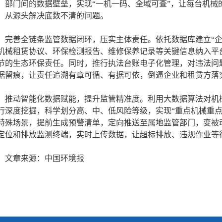
、部门间的数据壁垒，实现“一机一码、全域可查”，让每台机械的“
，从源头解决底数不清的问题。
完善全链条监管数据闭环，压实主体责任。依托数据库建立“企
机械租赁协议、环保检测报告、维修保养记录等关键信息纳入平
节的生态环保责任。同时，推行执法台账电子化管理，对违法问题
据留痕，让责任追溯有章可循、有据可依，倒逼企业和租赁方落
推动智能化数据赋能，提升监管精准度。利用大数据算法对机
行深度挖掘，科学划分高、中、低风险等级，实现“重点机械重点
特殊场景，提前生成预警清单，定向推送至属地监管部门，变被
定位和排放监测终端，实时上传数据，让超标排放、违规作业等
文章来源：中国环境报