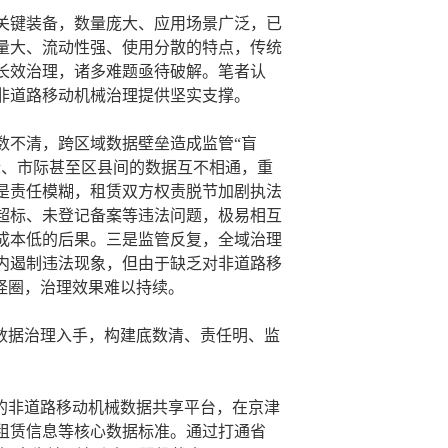
关键装备，数量庞大、应用场景广泛，已
量大、流动性强、使用分散的特点，传统
长效治理，诸多难题亟待破解。笔者认
非道路移动机械治理提供坚实支撑。
数不清，跨区域数据壁垒造成监管“盲
际、市际甚至区县间的数据互不相通，重
是责任模糊，租赁双方权责脱节加剧执法
超标、未登记备案等违法问题，极易相互
成本低的后果。三是监管反复，全域治理
内遏制违法现象，但由于缺乏对非道路移
怪圈，治理效果难以持续。
数据治理入手，构建底数清、责任明、监
的非道路移动机械数据共享平台，在京津
租赁信息等核心数据标准。通过打通省