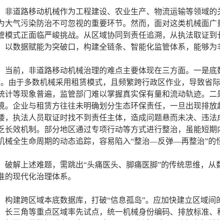
非道路移动机械作为工程建设、农业生产、物流运输等领域的
为大气污染防治不可忽视的重要环节。然而，面对这类机械面广
管模式正面临严峻挑战。从区域协同到责任追溯，从执法取证到
，以数据赋能为突破口，构建全链条、智能化监管体系，能够为
当前，非道路移动机械治理的难点主要体现在三方面。一是底
”。由于多数机械采用租赁模式，且频繁跨行政区作业，导致省
统计等现象普遍，监管部门难以掌握真实保有量和流动轨迹。二
境。企业与租赁方往往未明确划分生态环保责任，一旦出现排放
诿，执法人员取证时找不到责任主体，造成问题悬而未决、违法
乏长效机制。部分地区通过专项行动等方式进行整治，虽能短期
机械全生命周期的动态追踪，容易陷入“整治—反弹—再整治”的
破解上述难题，需跳出“头痛医头、脚痛医脚”的传统思维，从
准的现代化治理体系。
构建跨区域本底数据库，打破“信息孤岛”。应加快建立区域间
、长三角等重点区域率先试点，统一机械身份编码、排放标准、