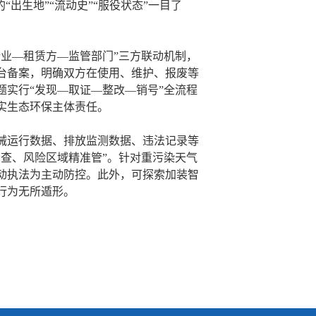
出生地”“流动史”“服役状态”一目了
业—租赁方—监管部门”三方联动机制，
台备案，明确双方在使用、维护、报废等
实行“发现—取证—整改—销号”全流程
实生态环保主体责任。
械运行数据、排放监测数据、违法记录等
查、风险区域精准管”。针对重污染天气
动执法为主动防控。此外，可探索加装智
行为无所遁形。