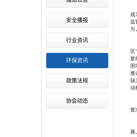
通知公告
成
安全播报
监
为
行业资讯
区
复
环保资讯
困
推
政策法规
缺
动
协会动态
管
冀