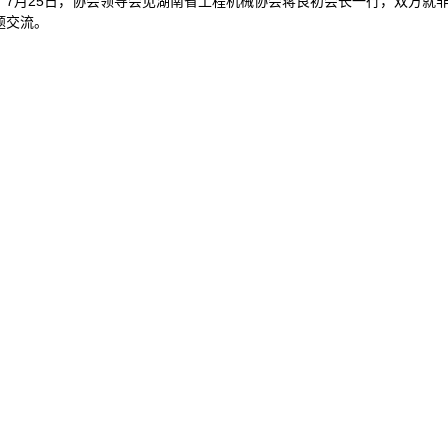
7月25日，协会领导会见湖南省工程机械协会蒋良初会长一行，双方就
题交流。